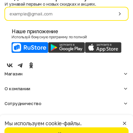
И узнавай первым о новых скидках и акциях.
Имя
Фамилия
Наше приложение
Используй бонусную программу по полной!
E-mail
Пол
Мужской
Женский
Магазин
Согласие на получение чеков по электронной почте
Женское
О компании
Мужское
Аксессуары
О нас
Детское
Сотрудничество
Отзывы
Блог
Оптовикам
Вакансии
Помощь
Москва
Арендодателям
Магазины
Мы используем cookie-файлы.
Реклама
Доставка и оплата
Бонусная программа