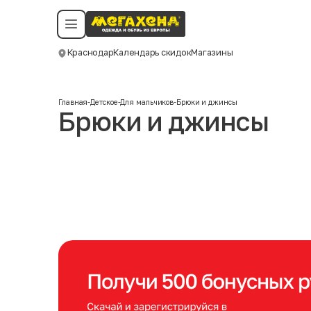
Условия пользования
Политика конфиденциальности
Смотреть все даты
©️ Мегахенд 2026. Все права защищены.
Краснодар
Календарь скидок
Магазины
Москва
Главная
-
Детское
-
Для мальчиков
-
Брюки и джинсы
Брюки и джинсы