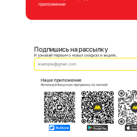
Подпишись на рассылку
Имя
Фамилия
И узнавай первым о новых скидках и акциях.
E-mail
Наше приложение
Используй бонусную программу по полной!
Пол
Мужской
Женский
Согласие на получение чеков по электронной почте