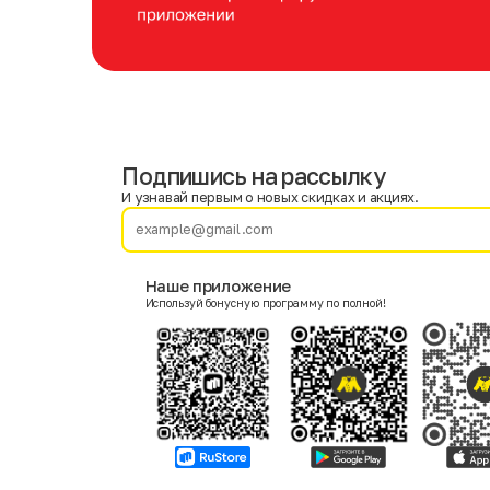
Подпишись на рассылку
Имя
Фамилия
И узнавай первым о новых скидках и акциях.
E-mail
Наше приложение
Используй бонусную программу по полной!
Пол
Мужской
Женский
Согласие на получение чеков по электронной почте