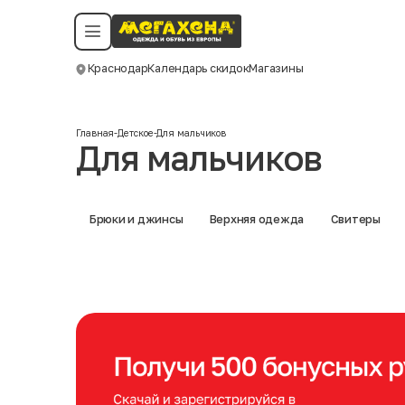
Условия пользования
Политика конфиденциальности
Смотреть все даты
©️ Мегахенд 2026. Все права защищены.
Краснодар
Календарь скидок
Магазины
Москва
Главная
-
Детское
-
Для мальчиков
Для мальчиков
Брюки и джинсы
Верхняя одежда
Свитеры